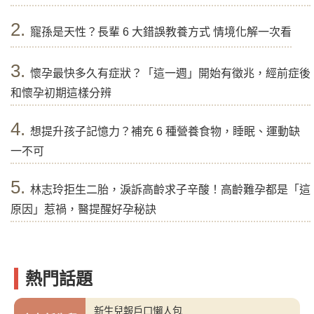
2.
寵孫是天性？長輩 6 大錯誤教養方式 情境化解一次看
3.
懷孕最快多久有症狀？「這一週」開始有徵兆，經前症後
和懷孕初期這樣分辨
4.
想提升孩子記憶力？補充 6 種營養食物，睡眠、運動缺
一不可
5.
林志玲拒生二胎，淚訴高齡求子辛酸！高齡難孕都是「這
原因」惹禍，醫提醒好孕秘訣
熱門話題
新生兒報戶口懶人包