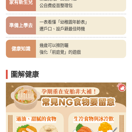
家有新生兒
公自費疫苗整理包
一表看懂「幼稚園年齡表」
準備上學去
遷戶口、設戶籍最佳時機
幾歲可以擦防曬
健康知識
強化「前庭覺」的遊戲
圖解健康