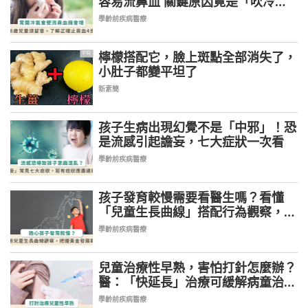
容易流鼻血 關鍵原因竟是「吹冷
氣」
學齡前疾病醫療
檸檬搭配它，臉上斑點全部消失了，
PR
小肚子都變平坦了
新素簡
孩子生病出現幻覺不是「中邪」！恐
是流感引起譫妄，七大症狀一次看
學齡前疾病醫療
孩子發育較慢需要看醫生嗎？看懂
「兒童生長曲線」搭配行為觀察，避
免錯過黃金發展期
學齡前疾病醫療
兒童治療性早熟，害怕打針怎麼辦？
醫：「快延長」治療可緩解病童治療
壓力
學齡前疾病醫療