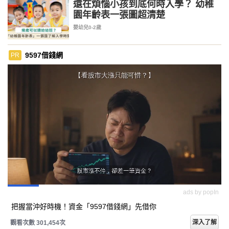
還在煩惱小孩到底何時入學？ 幼稚
園年齡表一張圖超清楚
嬰幼兒0-2歲
9597借錢網
PR
ads by popIn
把握當沖好時機！資金「9597借錢網」先借你
深入了解
觀看次數 301,454次