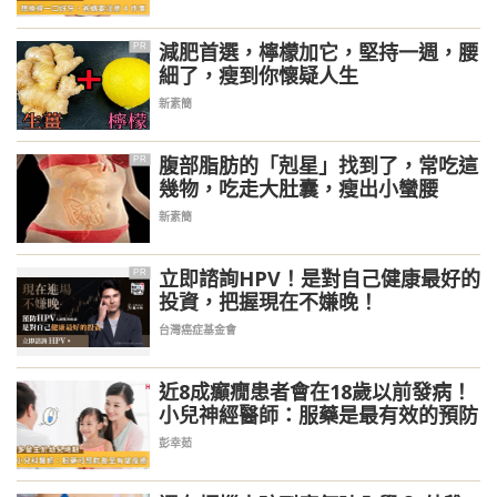
減肥首選，檸檬加它，堅持一週，腰
PR
細了，瘦到你懷疑人生
新素簡
腹部脂肪的「剋星」找到了，常吃這
PR
幾物，吃走大肚囊，瘦出小蠻腰
新素簡
立即諮詢HPV！是對自己健康最好的
PR
投資，把握現在不嫌晚！
台灣癌症基金會
近8成癲癇患者會在18歲以前發病！
小兒神經醫師：服藥是最有效的預防
彭幸茹