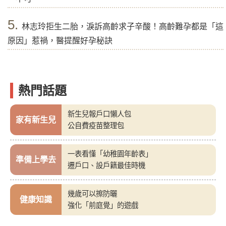
5.
林志玲拒生二胎，淚訴高齡求子辛酸！高齡難孕都是「這
原因」惹禍，醫提醒好孕秘訣
熱門話題
新生兒報戶口懶人包
家有新生兒
公自費疫苗整理包
一表看懂「幼稚園年齡表」
準備上學去
遷戶口、設戶籍最佳時機
幾歲可以擦防曬
健康知識
強化「前庭覺」的遊戲