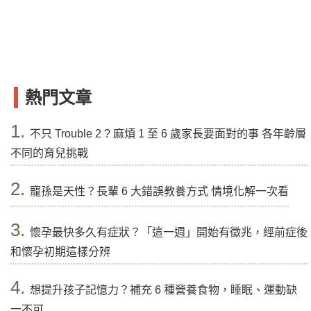
熱門文章
1.
不只 Trouble 2 ? 麻煩 1 至 6 歲家長要面對的事 各年齡層
不同的育兒挑戰
2.
寵孫是天性？長輩 6 大錯誤教養方式 情境化解一次看
3.
懷孕最快多久有症狀？「這一週」開始有徵兆，經前症後
和懷孕初期這樣分辨
4.
想提升孩子記憶力？補充 6 種營養食物，睡眠、運動缺
一不可