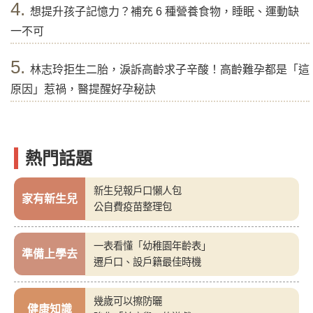
4.
想提升孩子記憶力？補充 6 種營養食物，睡眠、運動缺
一不可
5.
林志玲拒生二胎，淚訴高齡求子辛酸！高齡難孕都是「這
原因」惹禍，醫提醒好孕秘訣
熱門話題
新生兒報戶口懶人包
家有新生兒
公自費疫苗整理包
一表看懂「幼稚園年齡表」
準備上學去
遷戶口、設戶籍最佳時機
幾歲可以擦防曬
健康知識