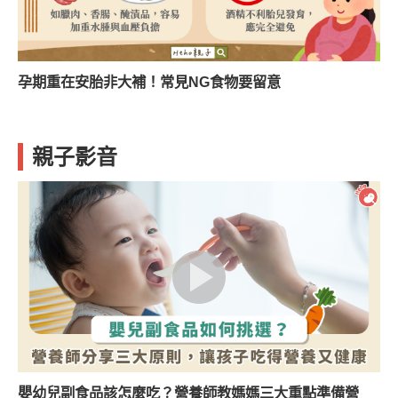
孕期重在安胎非大補！常見NG食物要留意
親子影音
嬰幼兒副食品該怎麼吃？營養師教媽媽三大重點準備營