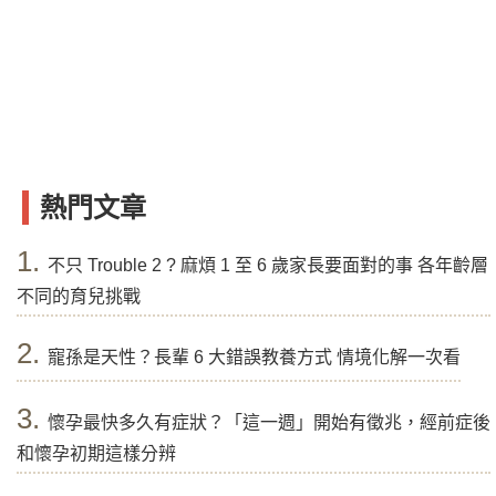
熱門文章
1.
不只 Trouble 2 ? 麻煩 1 至 6 歲家長要面對的事 各年齡層
不同的育兒挑戰
2.
寵孫是天性？長輩 6 大錯誤教養方式 情境化解一次看
3.
懷孕最快多久有症狀？「這一週」開始有徵兆，經前症後
和懷孕初期這樣分辨