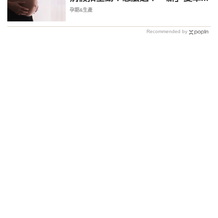
快 5 月上路
孕期&生產
Recommended by