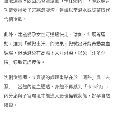
攝取過量冰飲甜品會讓濕氣「卡在體內」，導致腸胃
功能受損及子宮寒濕凝滯，建議以常溫水或暖茶取代
含糖冷飲。
此外，建議備孕女性可透過快走、瑜伽、伸展等運
動，達到「微微出汗」的效果。微微出汗能帶動氣血
循環，但應避免在高溫下大汗淋漓，以免「汗多傷
陰」導致氣虛疲倦。
沈俐伶強調，立夏後的調理重點在於「清熱」與「去
濕」。當體內氣血通透，身體不再感到「卡卡的」，
內分泌與子宮環境才能進入最佳備戰狀態，好孕自然
降臨。