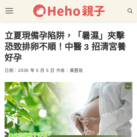
立夏現備孕陷阱，「暑濕」夾擊
恐致排卵不順！中醫 3 招清宮養
好孕
日期：
2026 年 5 月 5 日
作者：
黃慧玫