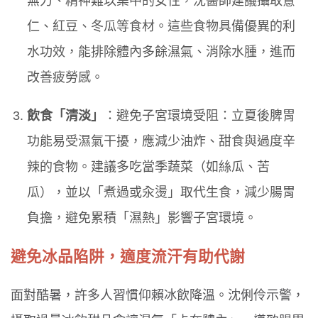
無力、精神難以集中的女性，沈醫師建議攝取薏
仁、紅豆、冬瓜等食材。這些食物具備優異的利
水功效，能排除體內多餘濕氣、消除水腫，進而
改善疲勞感。
飲食「清淡」
：避免子宮環境受阻：立夏後脾胃
功能易受濕氣干擾，應減少油炸、甜食與過度辛
辣的食物。建議多吃當季蔬菜（如絲瓜、苦
瓜），並以「煮過或汆燙」取代生食，減少腸胃
負擔，避免累積「濕熱」影響子宮環境。
避免冰品陷阱，適度流汗有助代謝
面對酷暑，許多人習慣仰賴冰飲降溫。沈俐伶示警，