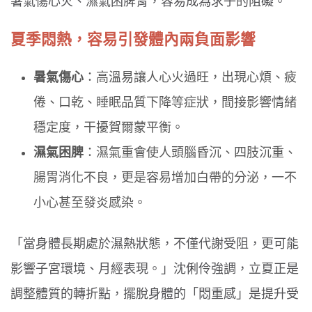
暑氣傷心火、濕氣困脾胃，容易成為求子的阻礙。
夏季悶熱，容易引發體內兩負面影響
暑氣傷心
：高溫易讓人心火過旺，出現心煩、疲
倦、口乾、睡眠品質下降等症狀，間接影響情緒
穩定度，干擾賀爾蒙平衡。
濕氣困脾
：濕氣重會使人頭腦昏沉、四肢沉重、
腸胃消化不良，更是容易增加白帶的分泌，一不
小心甚至發炎感染。
「當身體長期處於濕熱狀態，不僅代謝受阻，更可能
影響子宮環境、月經表現。」沈俐伶強調，立夏正是
調整體質的轉折點，擺脫身體的「悶重感」是提升受