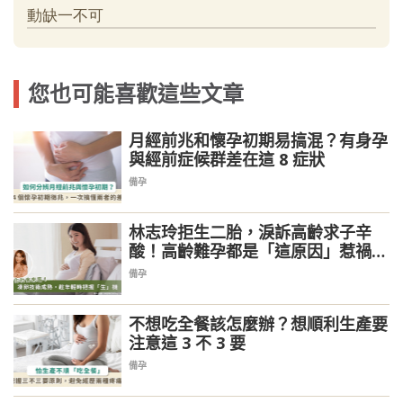
您也可能喜歡這些文章
月經前兆和懷孕初期易搞混？有身孕
與經前症候群差在這 8 症狀
備孕
林志玲拒生二胎，淚訴高齡求子辛
酸！高齡難孕都是「這原因」惹禍，
醫提醒好孕秘訣
備孕
不想吃全餐該怎麼辦？想順利生產要
注意這 3 不 3 要
備孕