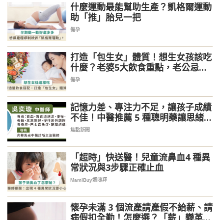
什麼運動最能幫助生產？凱格爾運動
助「推」胎兒一把
備孕
打造「包生女」體質！想生女孩該吃
什麼？老婆5大飲食重點，老公忌吃
這類食物
備孕
記憶力差、專注力不足，讓孩子成績
不佳！中醫推薦 5 種聰明藥讓思緒更
清晰
焦點新聞
「超時」快送醫！兒童流鼻血4 種異
常狀況與3步驟正確止血
MamiBuy媽咪拜
懷孕未滿 3 個流產請產假不給薪、請
病假扣全勤！怎麼選？「薪」變革最