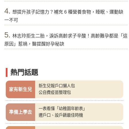
4.
想提升孩子記憶力？補充 6 種營養食物，睡眠、運動缺
一不可
5.
林志玲拒生二胎，淚訴高齡求子辛酸！高齡難孕都是「這
原因」惹禍，醫提醒好孕秘訣
熱門話題
新生兒報戶口懶人包
家有新生兒
公自費疫苗整理包
一表看懂「幼稚園年齡表」
準備上學去
遷戶口、設戶籍最佳時機