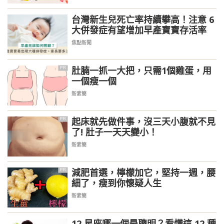
台灣新生兒死亡率持續攀高！注意 6
大併發症有望增加早產寶寶存活率
焦點新聞
肚腩一抓一大把，只需1個雞蛋，用
PR
一個瘦一個
新素簡
起床就先做件事，沒三天小腹就不見
PR
了! 肚子一天天變小！
新素簡
減肥首選，檸檬加它，堅持一週，腰
PR
細了，瘦到你懷疑人生
新素簡
12 星座哪一個最聰明？看懂這 12 種