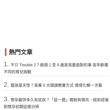
熱門文章
1.
不只 Trouble 2 ? 麻煩 1 至 6 歲家長要面對的事 各年齡層
不同的育兒挑戰
2.
寵孫是天性？長輩 6 大錯誤教養方式 情境化解一次看
3.
懷孕最快多久有症狀？「這一週」開始有徵兆，經前症後
和懷孕初期這樣分辨