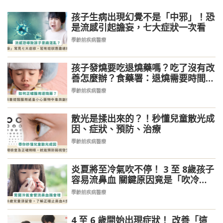
孩子生病出現幻覺不是「中邪」！恐
是流感引起譫妄，七大症狀一次看
學齡前疾病醫療
孩子發燒要吃退燒藥嗎？吃了沒有改
善怎麼辦？食藥署：退燒需要時間等
待，小心藥物中毒與副作用
學齡前疾病醫療
散光是揉出來的？！秒懂兒童散光成
因、症狀、預防、治療
學齡前疾病醫療
炎夏將至冷氣吹不停！ 3 至 8歲孩子
容易流鼻血 關鍵原因竟是「吹冷
氣」
學齡前疾病醫療
4 至 6 歲開始出現症狀！ 改善「這