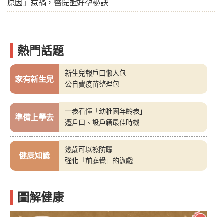
原因」惹禍，醫提醒好孕秘訣
熱門話題
新生兒報戶口懶人包
家有新生兒
公自費疫苗整理包
一表看懂「幼稚園年齡表」
準備上學去
遷戶口、設戶籍最佳時機
幾歲可以擦防曬
健康知識
強化「前庭覺」的遊戲
圖解健康