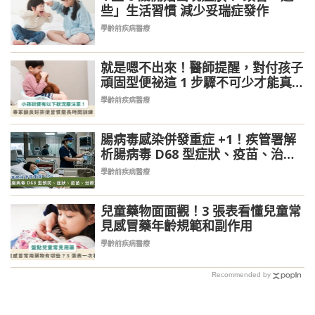
些」生活習慣 減少妥瑞症發作
學齡前疾病醫療
就是嗯不出來！醫師提醒，對付孩子
頑固型便祕這 1 步驟不可少才能真緩
解
學齡前疾病醫療
腸病毒感染併發重症 +1！疾管署解
析腸病毒 D68 型症狀、疫苗、治
療、預防
學齡前疾病醫療
兒童藥物面面觀！3 張表看懂兒童常
見感冒藥年齡規範和副作用
學齡前疾病醫療
Recommended by