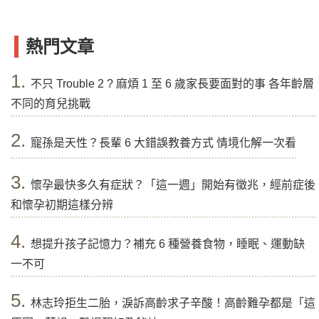
熱門文章
1.
不只 Trouble 2 ? 麻煩 1 至 6 歲家長要面對的事 各年齡層
不同的育兒挑戰
2.
寵孫是天性？長輩 6 大錯誤教養方式 情境化解一次看
3.
懷孕最快多久有症狀？「這一週」開始有徵兆，經前症後
和懷孕初期這樣分辨
4.
想提升孩子記憶力？補充 6 種營養食物，睡眠、運動缺
一不可
5.
林志玲拒生二胎，淚訴高齡求子辛酸！高齡難孕都是「這