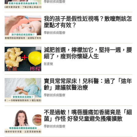
氣」
學齡前疾病醫療
我的孩子是假性近視嗎？散瞳劑該怎
麼點才有效？
學齡前疾病醫療
減肥首選，檸檬加它，堅持一週，腰
PR
細了，瘦到你懷疑人生
新素簡
寶貝常常尿床！兒科醫：過了「這年
齡」建議就醫治療
學齡前疾病醫療
不是過敏！嘴唇腫痛如香腸竟是「細
菌」作怪 好發兒童避免搔癢擴散
學齡前疾病醫療