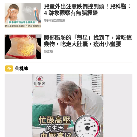
兒童外出注意跌倒撞到頭！兒科醫：
4 跡象觀察有無腦震盪
學齡前疾病醫療
腹部脂肪的「剋星」找到了，常吃這
PR
幾物，吃走大肚囊，瘦出小蠻腰
新素簡
仙桃牌
PR