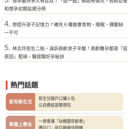
懷孕最快多久有症狀？「這一週」開始有徵兆，經前症後
和懷孕初期這樣分辨
4.
想提升孩子記憶力？補充 6 種營養食物，睡眠、運動缺
一不可
5.
林志玲拒生二胎，淚訴高齡求子辛酸！高齡難孕都是「這
原因」惹禍，醫提醒好孕秘訣
熱門話題
新生兒報戶口懶人包
家有新生兒
公自費疫苗整理包
一表看懂「幼稚園年齡表」
準備上學去
遷戶口、設戶籍最佳時機