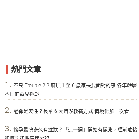
熱門文章
1.
不只 Trouble 2 ? 麻煩 1 至 6 歲家長要面對的事 各年齡層
不同的育兒挑戰
2.
寵孫是天性？長輩 6 大錯誤教養方式 情境化解一次看
3.
懷孕最快多久有症狀？「這一週」開始有徵兆，經前症後
和懷孕初期這樣分辨