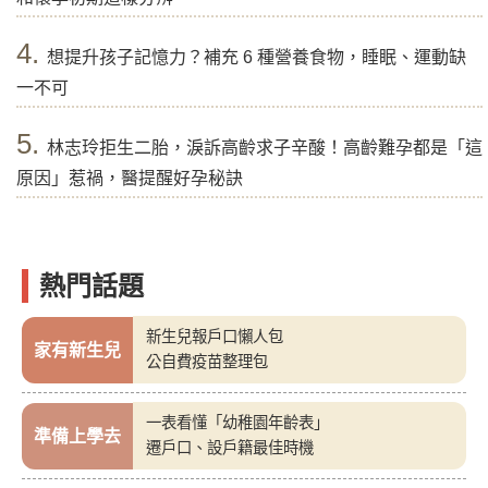
4.
想提升孩子記憶力？補充 6 種營養食物，睡眠、運動缺
一不可
5.
林志玲拒生二胎，淚訴高齡求子辛酸！高齡難孕都是「這
原因」惹禍，醫提醒好孕秘訣
熱門話題
新生兒報戶口懶人包
家有新生兒
公自費疫苗整理包
一表看懂「幼稚園年齡表」
準備上學去
遷戶口、設戶籍最佳時機