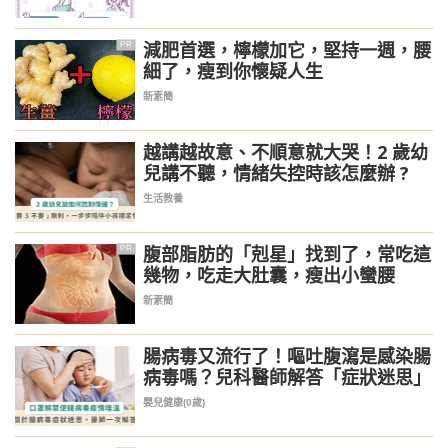
減肥首選，檸檬加它，堅持一週，腰
PR
細了，瘦到你懷疑人生
新素簡
越講越故意、不順意就大哭！2 歲幼
兒講不聽，情緒失控時該怎麼辦 ?
生活教養
腹部脂肪的「剋星」找到了，常吃這
PR
幾物，吃走大肚囊，瘦出小蠻腰
新素簡
腸病毒又流行了！嘔吐腹瀉是感染腸
病毒嗎？兒科醫師解答「症狀迷思」
嬰兒健康(0歲)