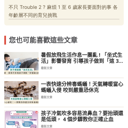
您也可能喜歡這些文章
暑假放飛生活作息一團亂 ! 「坐式生
活」影響發育 引導孩子做到「這 3
點」
最新文章
一表快速分辨毒螞蟻！天氣轉暖當心
螞蟻入侵 咬到嚴重恐休克
最新文章
孩子冷氣吹多容易流鼻血？要抬頭還
是低頭， 4 個步驟教你正確止血
最新文章