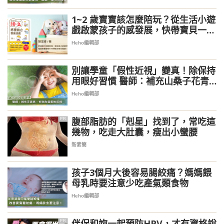
1~2 歲寶寶該怎麼陪玩？從生活小遊
戲啟蒙孩子的感發展，快帶寶貝一起
做！
Heho編輯部
別讓學童「假性近視」變真！除保持
用眼好習慣 醫師：補充山桑子花青
素有助睫狀肌放鬆
Heho編輯部
腹部脂肪的「剋星」找到了，常吃這
PR
幾物，吃走大肚囊，瘦出小蠻腰
新素簡
孩子3個月大後容易腸絞痛？媽媽餵
母乳時要注意少吃產氣類食物
Heho編輯部
伴侶和妳一起預防HPV，才有資格說
PR