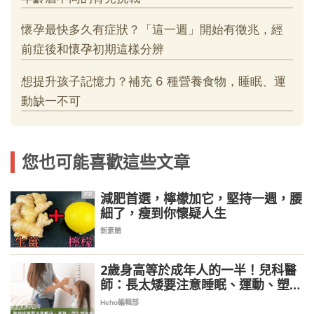
您也可能喜歡這些文章
減肥首選，檸檬加它，堅持一週，腰
PR
細了，瘦到你懷疑人生
新素簡
2歲身高等於成年人的一半！兒科醫
師：長太矮要注意睡眠、運動、塑化
劑危害
Heho編輯部