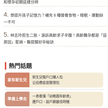
和懷孕初期這樣分辨
4.
想提升孩子記憶力？補充 6 種營養食物，睡眠、運動缺
一不可
5.
林志玲拒生二胎，淚訴高齡求子辛酸！高齡難孕都是「這
原因」惹禍，醫提醒好孕秘訣
熱門話題
新生兒報戶口懶人包
家有新生兒
公自費疫苗整理包
一表看懂「幼稚園年齡表」
準備上學去
遷戶口、設戶籍最佳時機