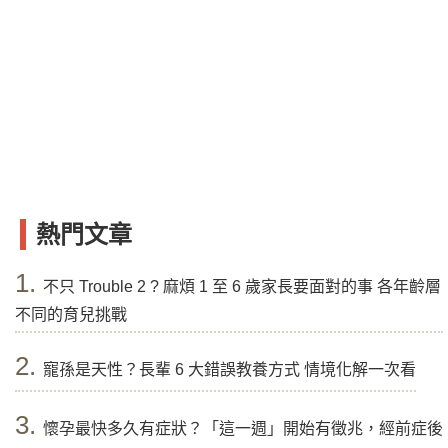
熱門文章
1.
不只 Trouble 2 ? 麻煩 1 至 6 歲家長要面對的事 各年齡層
不同的育兒挑戰
2.
寵孫是天性？長輩 6 大錯誤教養方式 情境化解一次看
3.
懷孕最快多久有症狀？「這一週」開始有徵兆，經前症後