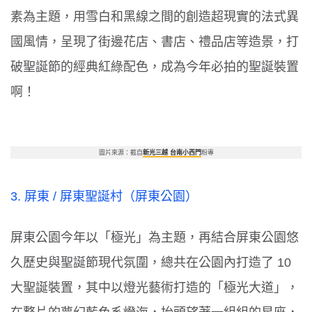
素為主題，用雪白和黑線之間的創造超現實的法式異
國風情，呈現了街邊花店、書店、禮品店等造景，打
破聖誕節的經典紅綠配色，成為今年必拍的聖誕裝置
啊！
圖片來源：截自
新光三越 台南小西門
粉專
3.
屏東
/
屏東聖誕村
（
屏東公園
）
屏東公園今年以「極光」為主題，再結合屏東公園悠
久歷史與聖誕節現代氛圍，總共在公園內打造了
10
大聖誕裝置，其中以燈光藝術打造的「極光大道」，