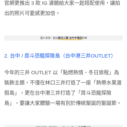
官網更推出
3
款
IG
濾鏡給大家一起搭配使用，讓拍
出的照片可愛感更加倍。
圖片來源：截自
新光三越 台中中港店
粉專
2.
台中
/
戽斗恐龍探險島
（
台中港三井
OUTLET
）
今年的三井
OUTLET
以「點燃熱情、冬日旅程」為
裝飾主題，不僅在林口三井打造了一座「熱帶水果渡
假島」，更在台中港三井打造了「戽斗恐龍探險
島」，要讓大家體驗一場有別於傳統聖誕的聖誕節。