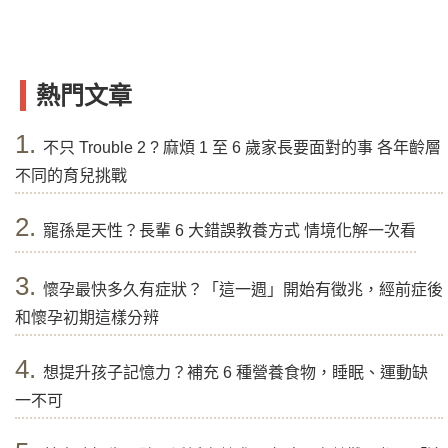
熱門文章
1.
不只 Trouble 2 ? 麻煩 1 至 6 歲家長要面對的事 各年齡層
不同的育兒挑戰
2.
寵孫是天性？長輩 6 大錯誤教養方式 情境化解一次看
3.
懷孕最快多久有症狀？「這一週」開始有徵兆，經前症後
和懷孕初期這樣分辨
4.
想提升孩子記憶力？補充 6 種營養食物，睡眠、運動缺
一不可