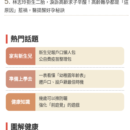
5.
林志玲拒生二胎，淚訴高齡求子辛酸！高齡難孕都是「這
原因」惹禍，醫提醒好孕秘訣
熱門話題
新生兒報戶口懶人包
家有新生兒
公自費疫苗整理包
一表看懂「幼稚園年齡表」
準備上學去
遷戶口、設戶籍最佳時機
幾歲可以擦防曬
健康知識
強化「前庭覺」的遊戲
圖解健康