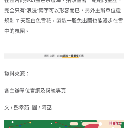
在整片的夢幻藍色系燈海，抬頭望著一組組的星座，
完全只有
“
浪漫
”
兩字可以形容而已，另外主辦單位還
規劃
7
天飄白色雪花，製造一股免出國也能漫步在雪
中的氛圍。
圖片來源：截自
i屏東～愛屏東
粉專
資料來源：
各主辦單位官網及粉絲專頁
文
/
彭幸茹
圖
/
阿巫