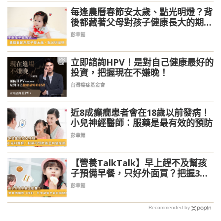
每逢農曆春節安太歲、點光明燈？背
後都藏著父母對孩子健康長大的期
盼！
彭幸茹
立即諮詢HPV！是對自己健康最好的
PR
投資，把握現在不嫌晚！
台灣癌症基金會
近8成癲癇患者會在18歲以前發病！
小兒神經醫師：服藥是最有效的預防
彭幸茹
【營養TalkTalk】早上趕不及幫孩
子預備早餐，只好外面買？把握3大
原則讓外食早餐不NG
彭幸茹
Recommended by