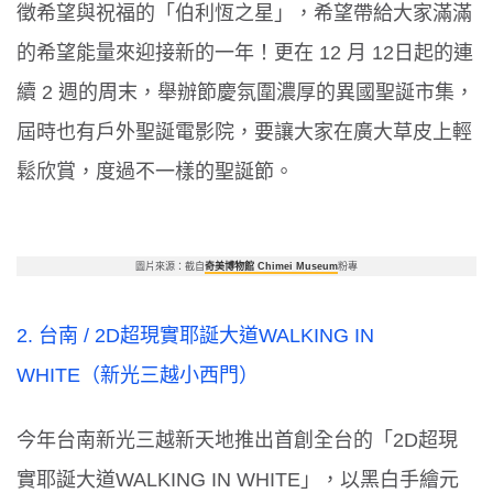
徵希望與祝福的「伯利恆之星」，希望帶給大家滿滿
的希望能量來迎接新的一年！更在
12
月
12
日起的連
續
2
週的周末，舉辦節慶氛圍濃厚的異國聖誕市集，
屆時也有戶外聖誕電影院，要讓大家在廣大草皮上輕
鬆欣賞，度過不一樣的聖誕節。
圖片來源：截自
奇美博物館 Chimei Museum
粉專
2.
台南
/ 2D
超現實耶誕大道
WALKING IN
WHITE
（新光三越小西門）
今年台南新光三越新天地推出首創全台的「
2D
超現
實耶誕大道
WALKING IN WHITE
」，以黑白手繪元