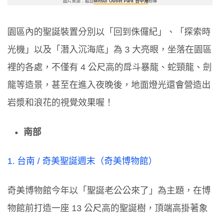
圖片來源：截自
Mitsui Outlet Park 台中港
粉專
園區內的聖誕裝置分別以「回到侏儸紀」、「探索時
光機」以及「潛入沉海底」為
3
大亮眼，坐落在園區
裡的各處，不僅有
4
公尺高的戽斗暴龍、蛇頸龍、劍
龍等造景，甚至在進入夜晚後，地面燈光還會營造出
岩漿和浪花的視覺效果喔！
南部
1.
台南
/
奇美聖誕週末
（奇美博物館）
奇美博物館今年以「聖誕老公公來了」為主題，在博
物館前打造一座
13
公尺高的聖誕樹，頂端高掛著象