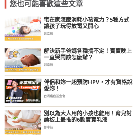
您也可能喜歡這些文章
宅在家怎麼消耗小孩電力？5種方式
讓孩子玩得放電又開心
彭幸茹
解決新手爸媽各種搞不定！寶寶晚上
一直哭鬧該怎麼辦？
彭幸茹
伴侶和妳一起預防HPV，才有資格說
PR
愛妳！
台灣癌症基金會
別以為大人用的小孩也能用！育兒討
論板上最推的6款寶寶乳液
彭幸茹