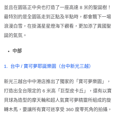
並且在園區正中央也打造了一座高達
8
米的聖誕樹！
最特別的是全園區走到正點及半點時，都會飄下一場
浪漫白雪，在掛滿星星燈海下觀看，更加添了異國聖
誕的氣氛。
中部
1.
台中
/
寶可夢耶誕樂園（台中新光三越）
新光三越台中中港店推出了獨家的「寶可夢樂園」，
打造出全台限定的
6
米高「巨型皮卡丘」，還有以寶
貝球為造型的摩天輪和超人氣寶可夢精靈所組成的旋
轉木馬，要讓所有寶可迷享受
360
度零死角的拍攝，