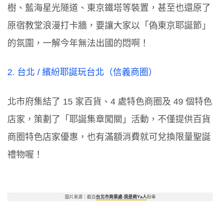
樹、藍海星光隧道、東京鐵塔等裝置，甚至也還原了
原宿教堂浪漫打卡牆，要讓大家以「偽東京耶誕節」
的氛圍，一解今年無法出國的悶啊！
2.
台北
/
繽紛耶誕玩台北
（信義商圈）
北市府集結了
15
家百貨、
4
處特色商圈及
49
個特色
店家，策劃了「耶誕集章闖關」活動，不僅提供百貨
商圈特色店家優惠，也有滿額消費就可兌換限量聖誕
禮物喔！
圖片來源：截自
台北市商業處-我是商Ya人
粉專