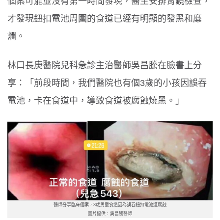
個案可能並沒有第一時間發現，醫生安排胃鏡檢查，
才發現鈕扣電池周圍的食道已經有明顯的發黑和糜
爛。
林口長庚醫院兒科急診主治醫師吳昌騰在臉書上分
享：「前段時間，我們醫院也有個
3
歲的小孩因誤吞
電池，卡在食道中，導致食道被腐蝕燒黑。」
醫師分享臨床個案，3歲男童食道因為誤吞鈕扣電池遭腐蝕
圖片提供：吳昌騰醫師