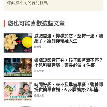
您也可能喜歡這些文章
減肥首選，檸檬加它，堅持一週，腰
PR
細了，瘦到你懷疑人生
新素簡
遊戲短影音正夯，孩子跟著滑不停？
小兒科醫建議：家長必做 4 件事
最新文章
時間好趕、來不及準備早餐？營養師
提供簡單食譜，6 步驟讓青少年補充
鈣質、膳食纖維
最新文章