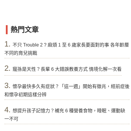
熱門文章
1.
不只 Trouble 2 ? 麻煩 1 至 6 歲家長要面對的事 各年齡層
不同的育兒挑戰
2.
寵孫是天性？長輩 6 大錯誤教養方式 情境化解一次看
3.
懷孕最快多久有症狀？「這一週」開始有徵兆，經前症後
和懷孕初期這樣分辨
4.
想提升孩子記憶力？補充 6 種營養食物，睡眠、運動缺
一不可