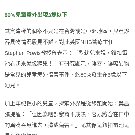
80%兒童意外出現3歲以下
其實這樣的個案不只是在台灣或是亞洲地區，兒童誤
吞異物情況屢見不鮮，對此英國
NHS
醫療主任
Stephen Powis
教授曾表示：「對幼兒來說，鈕扣電
池看起來就像糖果！」有研究顯示，誤吞、誤吸異物
是常見的兒童意外傷害事件，約
80%
發生在
3
歲以下
幼兒。
加上年紀較小的兒童，探索外界是從舔舐開始，吳昌
騰提醒：「但因為咽部發育不成熟，容易將含在口中
的異物吞嚥進去，造成傷害。」尤其像是鈕扣電池是