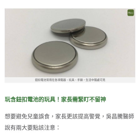
鈕扣電池常用在各項電器、玩具、手錶，生活中隨處可見
玩含鈕扣電池的玩具！家長需緊盯不留神
想要避免兒童誤食，家長更該提高警覺，吳昌騰醫師
說有兩大要點該注意：