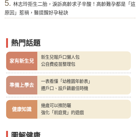
5.
林志玲拒生二胎，淚訴高齡求子辛酸！高齡難孕都是「這
原因」惹禍，醫提醒好孕秘訣
熱門話題
新生兒報戶口懶人包
家有新生兒
公自費疫苗整理包
一表看懂「幼稚園年齡表」
準備上學去
遷戶口、設戶籍最佳時機
幾歲可以擦防曬
健康知識
強化「前庭覺」的遊戲
圖解健康