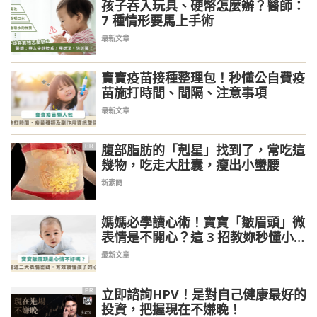
孩子吞入玩具、硬幣怎麼辦？醫師：
7 種情形要馬上手術
最新文章
寶寶疫苗接種整理包！秒懂公自費疫
苗施打時間、間隔、注意事項
最新文章
腹部脂肪的「剋星」找到了，常吃這
PR
幾物，吃走大肚囊，瘦出小蠻腰
新素簡
媽媽必學讀心術！寶寶「皺眉頭」微
表情是不開心？這 3 招教妳秒懂小寶
貝情緒
最新文章
立即諮詢HPV！是對自己健康最好的
PR
投資，把握現在不嫌晚！