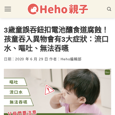
3歲童誤吞鈕扣電池釀食道腐蝕！
孩童吞入異物會有3大症狀：流口
水、嘔吐、無法吞嚥
日期：
2020 年 6 月 29 日
作者：
Heho編輯部