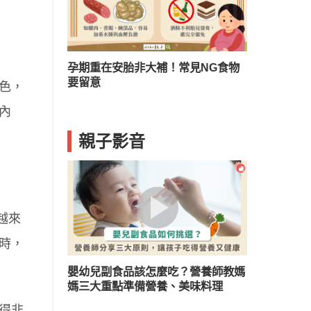
？兒童口臭５
孕期重在安胎非大補！常見NG食物
要留意
色，
內
親子影音
越來
小時，
嬰幼兒副食品該怎麼吃？營養師教媽
媽三大重點準備營養、美味料理
得非