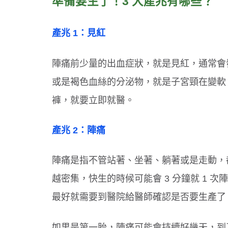
準備要生了！3 大產兆有哪些？
產兆 1：見紅
吞東西好危險！３情況要當心
選對牙膏防蛀牙！兒童潔牙３原則
陣痛前少量的出血症狀，就是見紅，通常會
或是褐色血絲的分泌物，就是子宮頸在變軟
褲，就要立即就醫。
產兆 2：陣痛
陣痛是指不管站著、坐著、躺著或是走動，都
越密集，快生的時候可能會 3 分鐘就 1 次
最好就需要到醫院給醫師確認是否要生產了
如果是第一胎，陣痛可能會持續好幾天，到