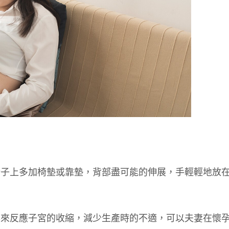
椅子上多加椅墊或靠墊，背部盡可能的伸展，手輕輕地放
鬆來反應子宮的收縮，減少生產時的不適，可以夫妻在懷