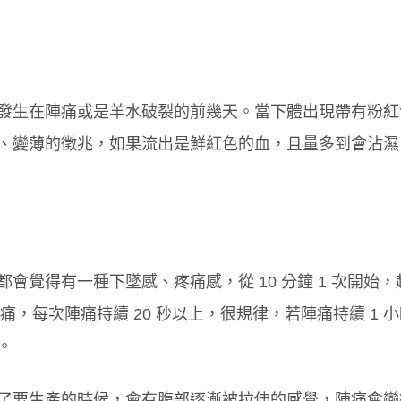
腸病毒傳染力強！４招保護孩童
孩子每天刷牙還是口臭
原因
發生在陣痛或是羊水破裂的前幾天。當下體出現帶有粉紅
、變薄的徵兆，如果流出是鮮紅色的血，且量多到會沾濕
會覺得有一種下墜感、疼痛感，從 10 分鐘 1 次開始，
陣痛，每次陣痛持續 20 秒以上，很規律，若陣痛持續 1 
。
了要生產的時候，會有腹部逐漸被拉伸的感覺，陣痛會變