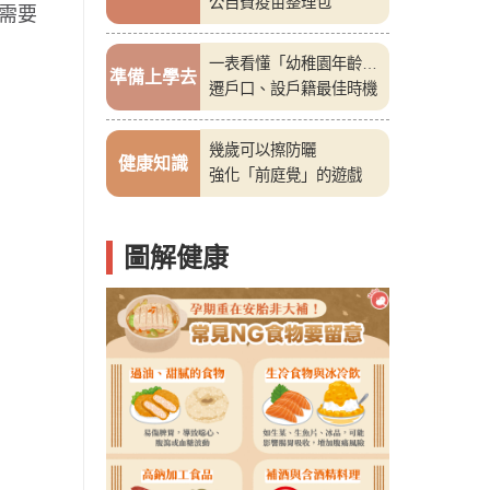
公自費疫苗整理包
需要
一表看懂「幼稚園年齡
準備上學去
表」
遷戶口、設戶籍最佳時機
幾歲可以擦防曬
健康知識
強化「前庭覺」的遊戲
圖解健康