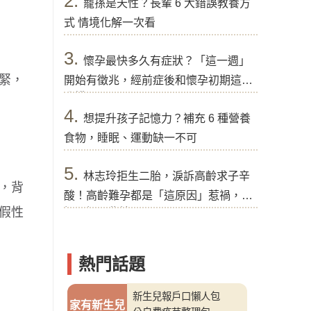
2.
寵孫是天性？長輩 6 大錯誤教養方
式 情境化解一次看
3.
懷孕最快多久有症狀？「這一週」
拉緊，
開始有徵兆，經前症後和懷孕初期這樣
分辨
4.
想提升孩子記憶力？補充 6 種營養
食物，睡眠、運動缺一不可
5.
林志玲拒生二胎，淚訴高齡求子辛
覺，背
酸！高齡難孕都是「這原因」惹禍，醫
假性
提醒好孕秘訣
熱門話題
新生兒報戶口懶人包
家有新生兒