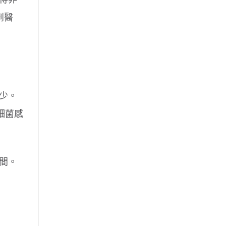
到醫
少。
細菌感
間。