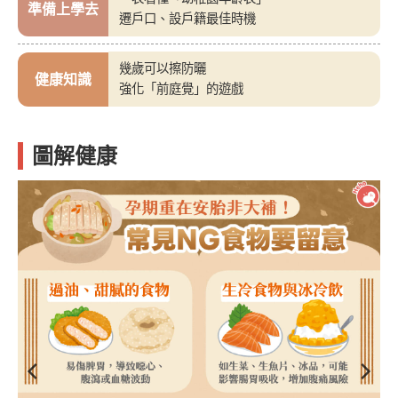
準備上學去
遷戶口、設戶籍最佳時機
幾歲可以擦防曬
健康知識
強化「前庭覺」的遊戲
圖解健康