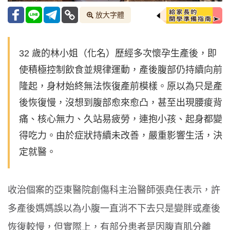
放大字體
32 歲的林小姐（化名）歷經多次懷孕生產後，即
使積極控制飲食並規律運動，產後腹部仍持續向前
隆起，身材始終無法恢復產前模樣。原以為只是產
後恢復慢，沒想到腹部愈來愈凸，甚至出現腰痠背
痛、核心無力、久站易疲勞，連抱小孩、起身都變
得吃力。由於症狀持續未改善，嚴重影響生活，決
定就醫。
收治個案的亞東醫院創傷科主治醫師張堯任表示，許
多產後媽媽誤以為小腹一直消不下去只是變胖或產後
恢復較慢，但實際上，有部分患者是因腹直肌分離