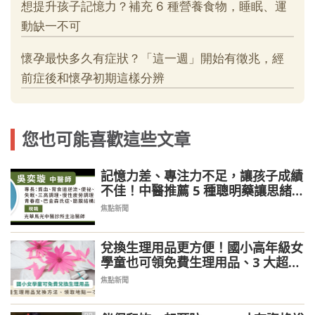
您也可能喜歡這些文章
記憶力差、專注力不足，讓孩子成績
不佳！中醫推薦 5 種聰明藥讓思緒更
清晰
焦點新聞
兌換生理用品更方便！國小高年級女
學童也可領免費生理用品、3 大超商
可兌換
焦點新聞