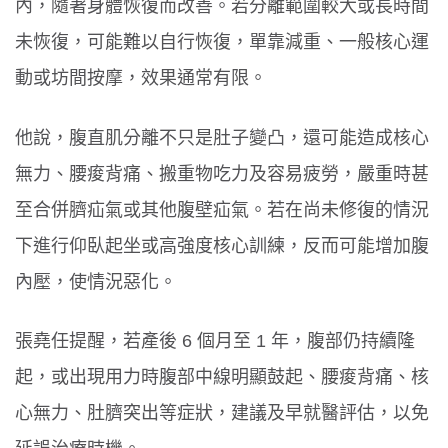
內，隨著身體恢復而改善。若分離範圍較大或長時間
未恢復，可能難以自行恢復，單靠減重、一般核心運
動或坊間按摩，效果通常有限。
他說，腹直肌分離不只是肚子變凸，還可能造成核心
無力、腰痠背痛、搬重物吃力及容易疲勞，嚴重時甚
至合併臍疝氣或其他腹壁疝氣。若在尚未修復的情況
下進行仰臥起坐或高強度核心訓練，反而可能增加腹
內壓，使情況惡化。
張堯任提醒，若產後 6 個月至 1 年，腹部仍持續隆
起，或出現用力時腹部中線明顯鼓起、腰痠背痛、核
心無力、肚臍突出等症狀，建議及早就醫評估，以免