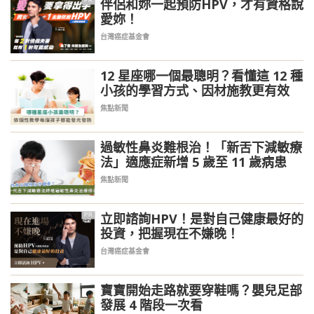
伴侶和妳一起預防HPV，才有資格說
PR
愛妳！
台灣癌症基金會
12 星座哪一個最聰明？看懂這 12 種
小孩的學習方式、因材施教更有效
焦點新聞
過敏性鼻炎難根治！「新舌下減敏療
法」適應症新增 5 歲至 11 歲病患
焦點新聞
立即諮詢HPV！是對自己健康最好的
PR
投資，把握現在不嫌晚！
台灣癌症基金會
寶寶開始走路就要穿鞋嗎？嬰兒足部
發展 4 階段一次看