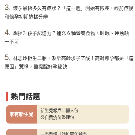
3.
懷孕最快多久有症狀？「這一週」開始有徵兆，經前症後
和懷孕初期這樣分辨
4.
想提升孩子記憶力？補充 6 種營養食物，睡眠、運動缺
一不可
5.
林志玲拒生二胎，淚訴高齡求子辛酸！高齡難孕都是「這
原因」惹禍，醫提醒好孕秘訣
熱門話題
新生兒報戶口懶人包
家有新生兒
公自費疫苗整理包
一表看懂「幼稚園年齡表」