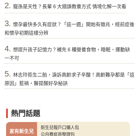
2.
寵孫是天性？長輩 6 大錯誤教養方式 情境化解一次看
3.
懷孕最快多久有症狀？「這一週」開始有徵兆，經前症後
和懷孕初期這樣分辨
4.
想提升孩子記憶力？補充 6 種營養食物，睡眠、運動缺
一不可
5.
林志玲拒生二胎，淚訴高齡求子辛酸！高齡難孕都是「這
原因」惹禍，醫提醒好孕秘訣
熱門話題
新生兒報戶口懶人包
家有新生兒
公自費疫苗整理包