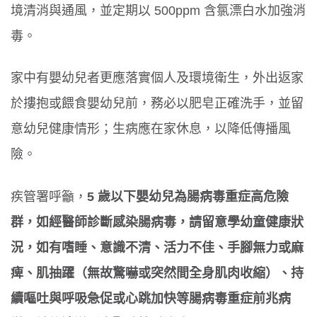
境清消與通風，並定期以 500ppm 含氯漂白水加強消
毒。
家中有嬰幼兒者更應落實個人及環境衛生，外出返家
於摟抱或餵食嬰幼兒前，務必以肥皂正確洗手，並留
意幼兒健康情形；生病應在家休息，以降低傳播風
險。
疾管署呼籲，
5 歲以下嬰幼兒為腸病毒重症高危險
群，如經醫師診斷感染腸病毒，請留意學幼童健康狀
況，如有嗜睡、意識不清、活力不佳、手腳無力或麻
痺、肌抽躍（無故驚嚇或突然間全身肌肉收縮）、持
續嘔吐與呼吸急促或心跳加快等腸病毒重症前兆病