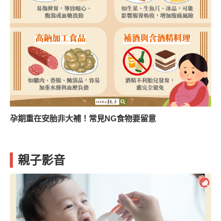
孕期重在安胎非大補！常見NG食物要留意
孩
親子影音