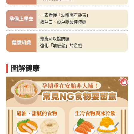
一表看懂「幼稚園年齡表」
準備上學去
遷戶口、設戶籍最佳時機
幾歲可以擦防曬
健康知識
強化「前庭覺」的遊戲
圖解健康