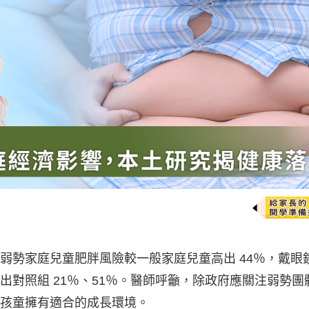
弱勢家庭兒童肥胖風險較一般家庭兒童高出 44％，戴眼
對照組 21％、51％。醫師呼籲，除政府應關注弱勢團
孩童擁有適合的成長環境。