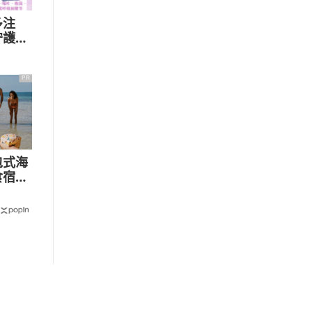
多注
守護健
PR
包式海
食宿玩