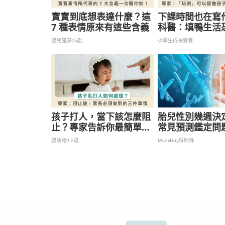
寶寶到底想表達什麼？這
下課時間也在寫
7 種表情原來有這些含義
科醫：填鴨生活
壓力，歸還兒童
嬰兒健康(0歲)
小學生成長營養
促進多種能力發
孩子打人，當下該怎麼阻
胎兒性別幾週決定
止？專家告訴你最簡單的
常見預測鑑定問
辦法，還有事後不可忽略
篇就對了！
嬰幼兒0-2歲
MamiBuy媽咪拜
3 重點