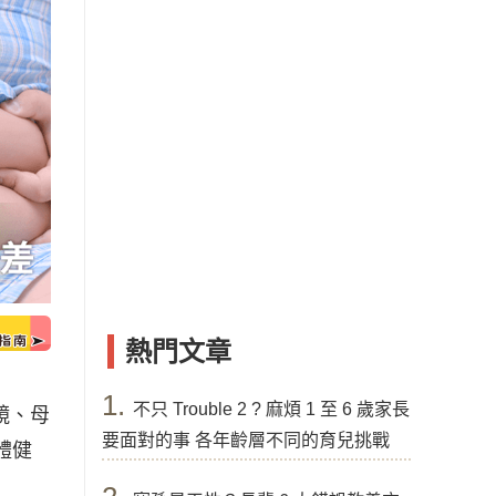
熱門文章
1.
不只 Trouble 2 ? 麻煩 1 至 6 歲家長
鏡、母
要面對的事 各年齡層不同的育兒挑戰
體健