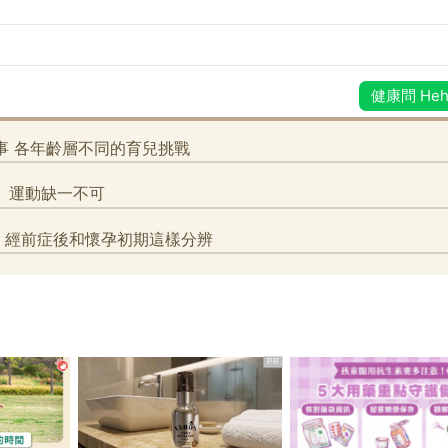
孕期重在安胎非大
要留意
PR