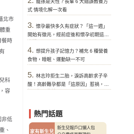
2.
寵孫是天性？長輩 6 大錯誤教養方
式 情境化解一次看
設籍北市
3.
懷孕最快多久有症狀？「這一週」
童體重
開始有徵兆，經前症後和懷孕初期這樣
用餐時
分辨
4.
想提升孩子記憶力？補充 6 種營養
有
食物，睡眠、運動缺一不可
5.
林志玲拒生二胎，淚訴高齡求子辛
兒科
酸！高齡難孕都是「這原因」惹禍，醫
，容
提醒好孕秘訣
熱門話題
因非低
新生兒報戶口懶人包
重、
家有新生兒