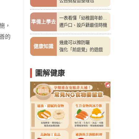
公自費疫苗整理包
一表看懂「幼稚園年齡
準備上學去
施，
表」
遷戶口、設戶籍最佳時機
善的
幾歲可以擦防曬
健康知識
強化「前庭覺」的遊戲
圖解健康