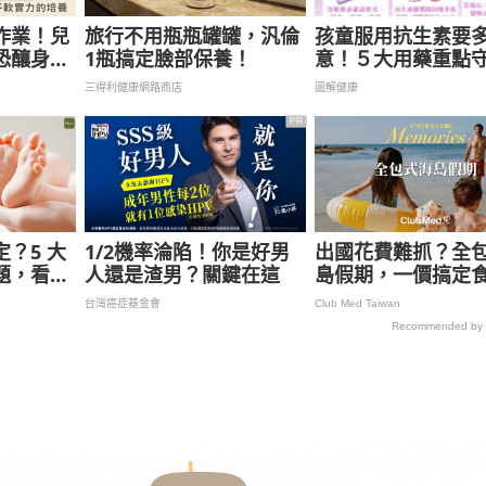
作業！兒
旅行不用瓶瓶罐罐，汎倫
孩童服用抗生素要
恐釀身心
1瓶搞定臉部保養！
意！５大用藥重點
遊戲權可
康
三得利健康網路商店
圖解健康
展
PR
？5 大
1/2機率淪陷！你是好男
出國花費難抓？全
題，看這
人還是渣男？關鍵在這
島假期，一價搞定
樂，省錢更省心！
台灣癌症基金會
Club Med Taiwan
Recommended by