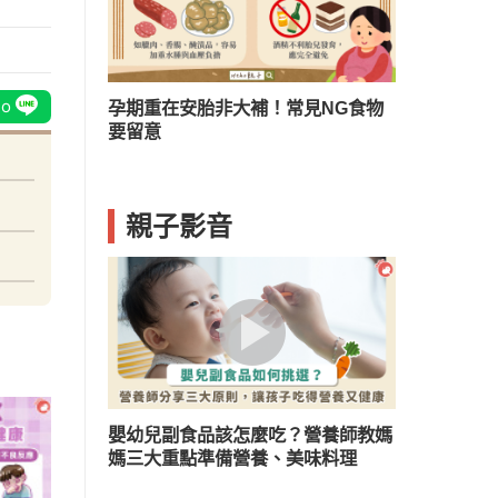
補！常見NG食物
孩子誤吞東西好危險！３情況要當心
選對牙
親子影音
嬰幼兒副食品該怎麼吃？營養師教媽
媽三大重點準備營養、美味料理