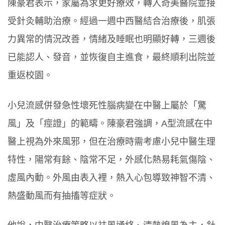
陳豪君表示，家屬為求更好療效，轉入奇美醫院並接
受針灸輔助治療。經過一週中西醫結合治療後，肌張
力異常的情況改善，情緒及睡眠也明顯好轉，三週後
已能認人、發音，並恢復自主進食，最終順利出院並
重返校園。
小兒流感併發急性壞死性腦病變在中醫上屬於「驚
風」及「痙證」的範疇。陳豪君強調，A型流感在中
醫上視為外來風邪，但在治療時需考慮小兒中醫生理
特性，陽常有餘、陰常不足，外感化熱易耗氣傷陰、
虛風內動。外風由表入裡，熱入心包導致神智不清、
熱盛動風而有抽搐等症狀。