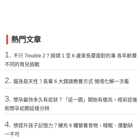
熱門文章
1.
不只 Trouble 2 ? 麻煩 1 至 6 歲家長要面對的事 各年齡層
不同的育兒挑戰
2.
寵孫是天性？長輩 6 大錯誤教養方式 情境化解一次看
3.
懷孕最快多久有症狀？「這一週」開始有徵兆，經前症後
和懷孕初期這樣分辨
4.
想提升孩子記憶力？補充 6 種營養食物，睡眠、運動缺
一不可