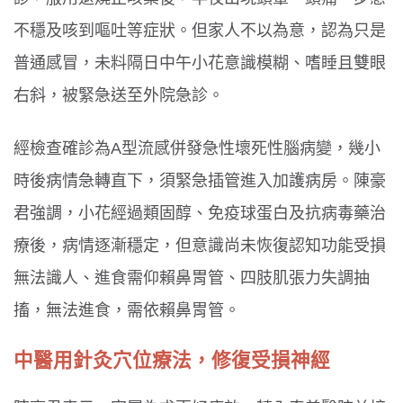
不穩及咳到嘔吐等症狀。但家人不以為意，認為只是
普通感冒，未料隔日中午小花意識模糊、嗜睡且雙眼
右斜，被緊急送至外院急診。
經檢查確診為A型流感併發急性壞死性腦病變，幾小
時後病情急轉直下，須緊急插管進入加護病房。陳豪
君強調，小花經過類固醇、免疫球蛋白及抗病毒藥治
療後，病情逐漸穩定，但意識尚未恢復認知功能受損
無法識人、進食需仰賴鼻胃管、四肢肌張力失調抽
搐，無法進食，需依賴鼻胃管。
中醫用針灸穴位療法，修復受損神經