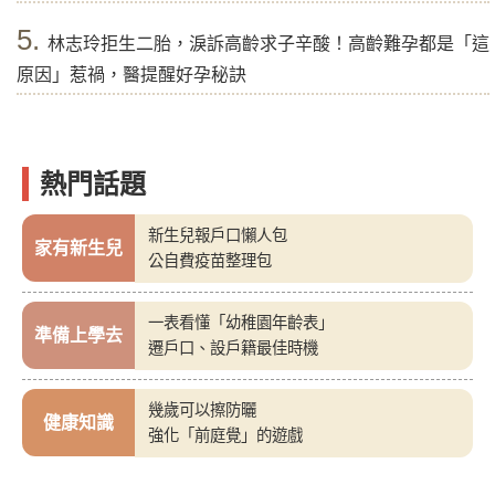
5.
林志玲拒生二胎，淚訴高齡求子辛酸！高齡難孕都是「這
原因」惹禍，醫提醒好孕秘訣
熱門話題
新生兒報戶口懶人包
家有新生兒
公自費疫苗整理包
一表看懂「幼稚園年齡表」
準備上學去
遷戶口、設戶籍最佳時機
幾歲可以擦防曬
健康知識
強化「前庭覺」的遊戲