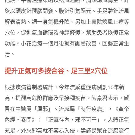
他說，中醫治療策略以祛風通絡、清熱熄風為主，針
灸以頭皮針醒腦開竅、腹針引氣歸元、手足體針疏風
解表清熱、調一身氣機升降、另加上養陰熄風止痙等
穴位，促進氣血循環及神經修復，幫助患者恢復正常
功能。小花治療一個月後就有顯著改善，回歸正常生
活。
提升正氣可多按合谷、足三里2穴位
根據疾病管制署統計，今年流感重症病例創10年新
高，提醒高危險群應及早接種疫苗。陳豪君表示，感
冒在中醫屬「風邪」、流感屬「時行疫癘」，《黃帝
內經‧素問》：「正氣存內，邪不可干」，人體正氣
充足，外來邪氣就不容易入侵，建議民眾在流感流行