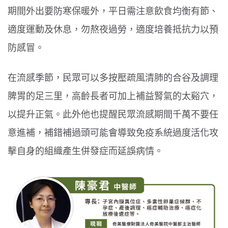
期間外出要防寒保暖外，平日需注意飲食均衡有節、
適度運動及休息，勿熬夜過勞，適度培養抵抗力以預
防感冒。
在流感季節，民眾可以多按壓疏風清肺的合谷及調理
脾胃的足三里，高齡長者可加上補益腎氣的太谿穴，
以提升正氣。此外他也提醒民眾流感期間千萬不要任
意進補，補錯補過頭可能會導致免疫系統過度活化攻
擊自身的組織產生併發症而延誤病情。