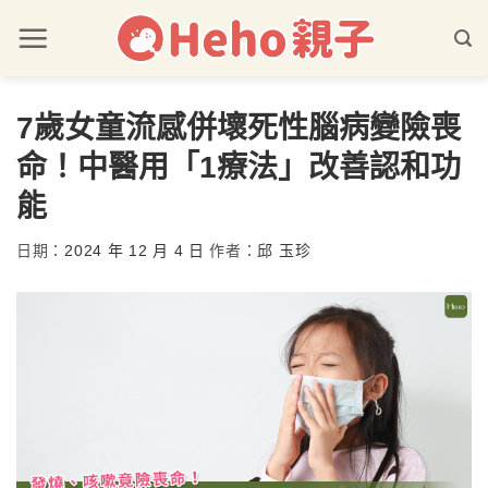
7歲女童流感併壞死性腦病變險喪
命！中醫用「1療法」改善認和功
能
日期：
2024 年 12 月 4 日
作者：
邱 玉珍