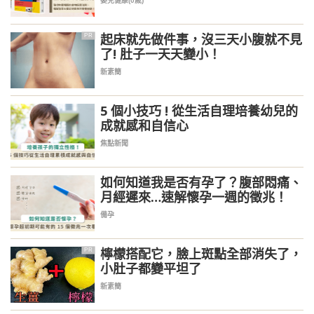
嬰兒健康(0歲)
起床就先做件事，沒三天小腹就不見
PR
了! 肚子一天天變小！
新素簡
5 個小技巧 ! 從生活自理培養幼兒的
成就感和自信心
焦點新聞
如何知道我是否有孕了？腹部悶痛、
月經遲來…速解懷孕一週的徵兆！
備孕
檸檬搭配它，臉上斑點全部消失了，
PR
小肚子都變平坦了
新素簡