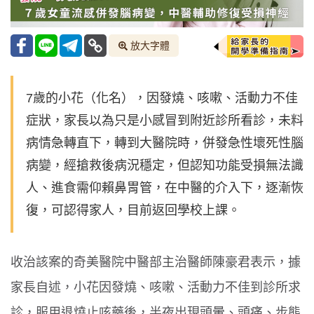
放大字體
7歲的小花（化名），因發燒、咳嗽、活動力不佳
症狀，家長以為只是小感冒到附近診所看診，未料
病情急轉直下，轉到大醫院時，併發急性壞死性腦
病變，經搶救後病況穩定，但認知功能受損無法識
人、進食需仰賴鼻胃管，在中醫的介入下，逐漸恢
復，可認得家人，目前返回學校上課。
收治該案的奇美醫院中醫部主治醫師陳豪君表示，據
家長自述，小花因發燒、咳嗽、活動力不佳到診所求
診，服用退燒止咳藥後，半夜出現頭暈、頭痛、步態