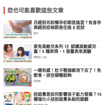
您也可能喜歡這些文章
月經前兆和懷孕初期易搞混？有身孕
與經前症候群差在這 8 症狀
備孕
家有高敏兒系列 1》認識高敏感兒
童！5 種表現、1 張量表來測驗
學齡前3-6歲
一週有感！肚子整個都消下去了！免
PR
節食，排空順暢就夠
新素簡
前庭覺是如何影響孩子能力發展？15
種強化小孩前庭覺系統的遊戲