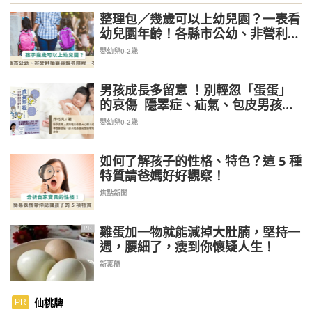
整理包／幾歲可以上幼兒園？一表看
幼兒園年齡！各縣市公幼、非營利幼
兒園抽籤、報名時程一次看
嬰幼兒0-2歲
男孩成長多留意 ！別輕忽「蛋蛋」
的哀傷 隱睪症、疝氣、包皮男孩生
殖器常見問題一次解答
嬰幼兒0-2歲
如何了解孩子的性格、特色？這 5 種
特質請爸媽好好觀察！
焦點新聞
雞蛋加一物就能減掉大肚腩，堅持一
PR
週，腰細了，瘦到你懷疑人生！
新素簡
仙桃牌
PR