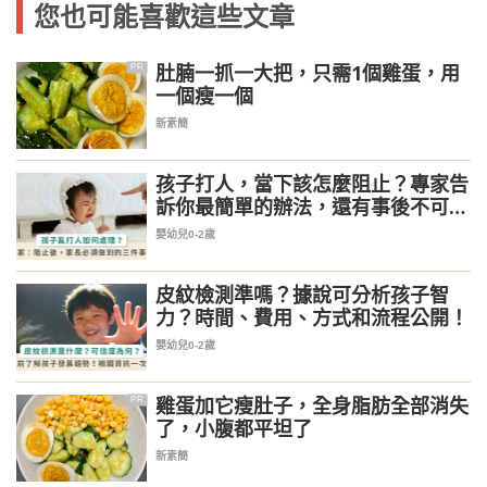
您也可能喜歡這些文章
肚腩一抓一大把，只需1個雞蛋，用
PR
一個瘦一個
新素簡
孩子打人，當下該怎麼阻止？專家告
訴你最簡單的辦法，還有事後不可忽
略 3 重點
嬰幼兒0-2歲
皮紋檢測準嗎？據說可分析孩子智
力？時間、費用、方式和流程公開！
嬰幼兒0-2歲
雞蛋加它瘦肚子，全身脂肪全部消失
PR
了，小腹都平坦了
新素簡