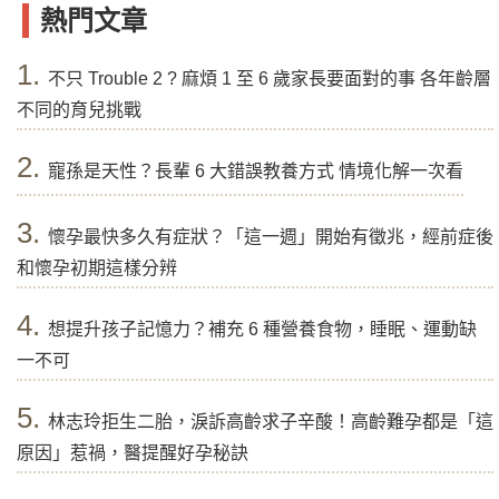
熱門文章
1.
不只 Trouble 2 ? 麻煩 1 至 6 歲家長要面對的事 各年齡層
不同的育兒挑戰
2.
寵孫是天性？長輩 6 大錯誤教養方式 情境化解一次看
3.
懷孕最快多久有症狀？「這一週」開始有徵兆，經前症後
和懷孕初期這樣分辨
4.
想提升孩子記憶力？補充 6 種營養食物，睡眠、運動缺
一不可
5.
林志玲拒生二胎，淚訴高齡求子辛酸！高齡難孕都是「這
原因」惹禍，醫提醒好孕秘訣