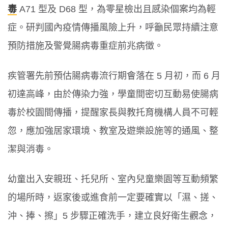
毒
A71 型及 D68 型，為零星檢出且感染個案均為輕
症。研判國內疫情傳播風險上升，呼籲民眾持續注意
預防措施及警覺腸病毒重症前兆病徵。
疾管署先前預估腸病毒流行期會落在 5 月初，而 6 月
初達高峰，由於傳染力強，學童間密切互動易使腸病
毒於校園間傳播，提醒家長與教托育機構人員不可輕
忽，應加強居家環境、教室及遊樂設施等的通風、整
潔與消毒。
幼童出入安親班、托兒所、室內兒童樂園等互動頻繁
的場所時，返家後或進食前一定要確實以「濕、搓、
沖、捧、擦」5 步驟正確洗手，建立良好衛生觀念，