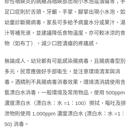
疹性咽峽炎的病癥為咽峽部出現小水泡或潰瘍等；手
足口症則於舌頭、牙齦、手掌、腳掌出現小水泡，如
幼童診斷腸病毒，家長可多給予病童水分或果汁、湯
汁等補充液，並建議降低食物溫度，亦可較冰涼的食
物（如布丁），減少口腔潰瘍的疼痛感。
無論成人、幼兒都有可能感染腸病毒，且腸病毒型別
多元，民眾應做好手部衛生，並注意環境清潔與消
毒。酒精則不具腸病毒消毒效果，環境清消請使用含
氯漂白水消毒，一般環境及常用物品，使用 500ppm
濃度漂白水（漂白水：水 =1：100）擦拭，嘔吐及排
泄物則使用 1,000ppm 濃度漂白水 (漂白水：水 =1：
50) 消毒。