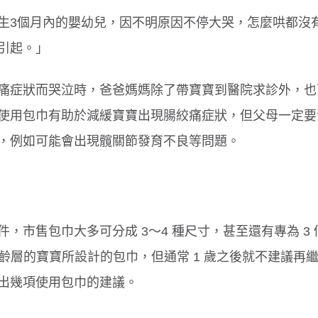
生3個月內的嬰幼兒，因不明原因不停大哭，怎麼哄都沒
引起。」
腸病毒傳染力強！４招保護孩童
孩子每天刷牙還是口臭
原因
痛症狀而哭泣時，爸爸媽媽除了帶寶寶到醫院求診外，也
使用包巾有助於減緩寶寶出現腸絞痛症狀，但父母一定要
，例如可能會出現髖關節發育不良等問題。
，市售包巾大多可分成 3～4 種尺寸，甚至還有專為 3 
同月齡層的寶寶所設計的包巾，但通常 1 歲之後就不建議再
出幾項使用包巾的建議。