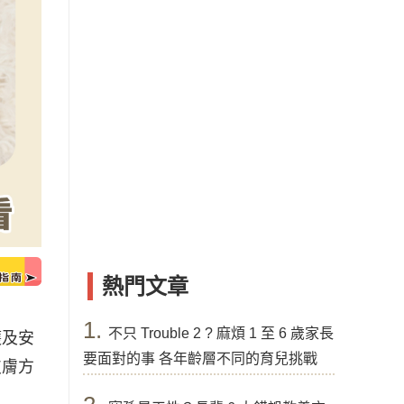
熱門文章
1.
不只 Trouble 2 ? 麻煩 1 至 6 歲家長
護及安
要面對的事 各年齡層不同的育兒挑戰
皮膚方