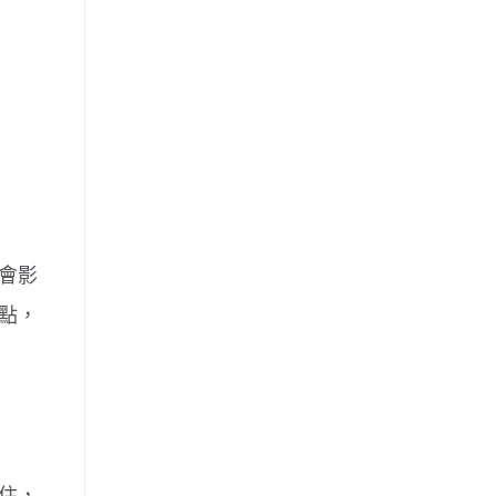
會影
點，