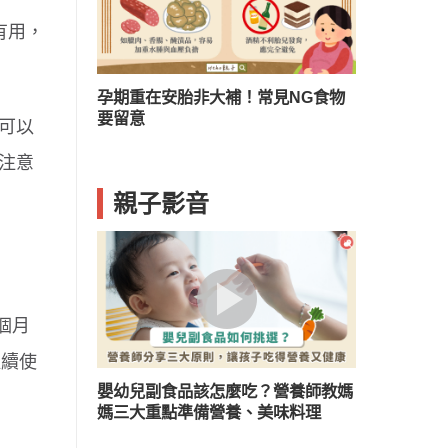
有用，
？兒童口臭５
孕期重在安胎非大補！常見NG食物
要留意
可以
注意
親子影音
個月
繼續使
嬰幼兒副食品該怎麼吃？營養師教媽
媽三大重點準備營養、美味料理