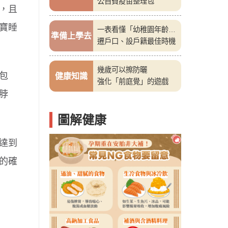
公自費疫苗整理包
，且
寶睡
一表看懂「幼稚園年齡
準備上學去
表」
遷戶口、設戶籍最佳時機
幾歲可以擦防曬
包
健康知識
強化「前庭覺」的遊戲
脖
圖解健康
達到
的確