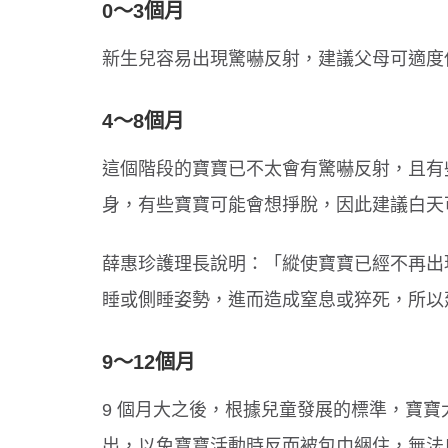
0
～3
個月
新生兒容易出現驚嚇反射，建議父母可適度
4
～8
個月
這個階段的寶寶已不太會有驚嚇反射，且有
身，有些寶寶可能會想掙脫，因此建議白天
薛惠珍護理長說明：「縱使寶寶已經不再出
睡或側睡姿勢，進而造成窒息或猝死，所以
9
～12
個月
9 個月大之後，根據兒童發展的標準，寶
出，以免寶寶活動時反而被包巾綑住，無法