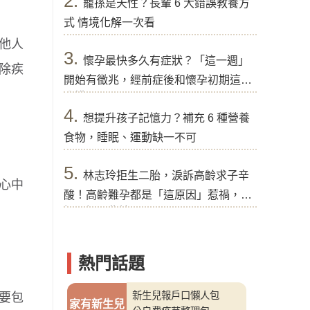
2.
寵孫是天性？長輩 6 大錯誤教養方
式 情境化解一次看
他人
3.
懷孕最快多久有症狀？「這一週」
除疾
開始有徵兆，經前症後和懷孕初期這樣
分辨
4.
想提升孩子記憶力？補充 6 種營養
食物，睡眠、運動缺一不可
5.
林志玲拒生二胎，淚訴高齡求子辛
心中
酸！高齡難孕都是「這原因」惹禍，醫
提醒好孕秘訣
熱門話題
新生兒報戶口懶人包
要包
家有新生兒