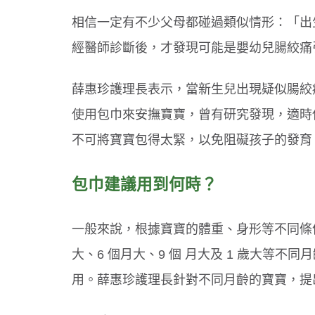
相信一定有不少父母都碰過類似情形：「出
經醫師診斷後，才發現可能是嬰幼兒腸絞痛
吞東西好危險！３情況要當心
選對牙膏防蛀牙！兒童潔牙３原則
薛惠珍護理長表示，當新生兒出現疑似腸絞
使用包巾來安撫寶寶，曾有研究發現，適時
不可將寶寶包得太緊，以免阻礙孩子的發育
包巾建議用到何時？
一般來說，根據寶寶的體重、身形等不同條件
大、6 個月大、9 個 月大及 1 歲大等不
用。薛惠珍護理長針對不同月齡的寶寶，提