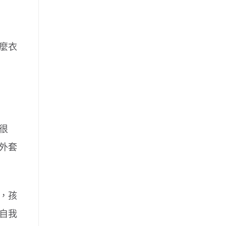
麼衣
很
外套
，孩
自我