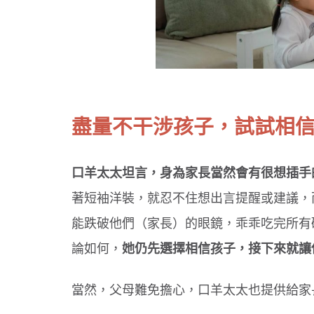
吞東西好危險！３情況要當心
選對牙膏防蛀牙！兒童潔牙３原則
盡量不干涉孩子，試試相
口羊太太坦言，身為家長當然會有很想插手
著短袖洋裝，就忍不住想出言提醒或建議，
能跌破他們（家長）的眼鏡，乖乖吃完所有
論如何，
她仍先選擇相信孩子，接下來就讓
當然，父母難免擔心，口羊太太也提供給家