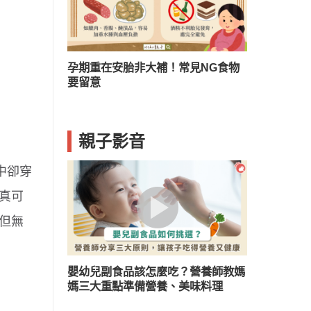
？兒童口臭５
孕期重在安胎非大補！常見NG食物
要留意
親子影音
中卻穿
真可
但無
嬰幼兒副食品該怎麼吃？營養師教媽
媽三大重點準備營養、美味料理