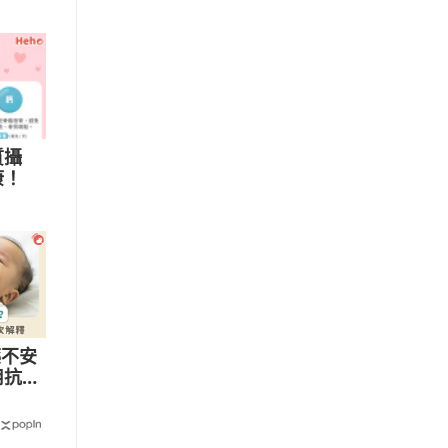
質攝
康！
藥不安
用抗組
科醫師