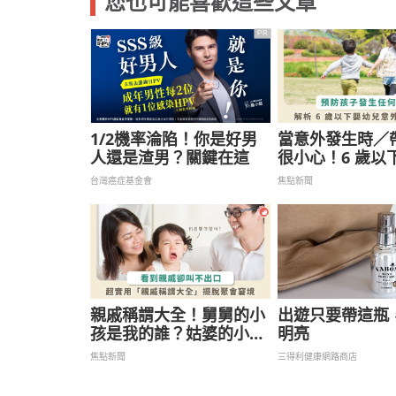
您也可能喜歡這些文章
PR
1/2機率淪陷！你是好男
當意外發生時／
人還是渣男？關鍵在這
很小心！6 歲以
常見死亡原因全
台灣癌症基金會
焦點新聞
親戚稱謂大全！舅舅的小
出遊只要帶這瓶
孩是我的誰？姑婆的小孩
明亮
我該叫什麼？
焦點新聞
三得利健康網路商店