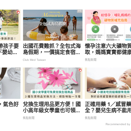
PR
帶孩子要
出國花費難抓？全包式海
懷孕注意六大礦物
下嬰幼兒
島假期，一價搞定食宿玩
取，媽媽寶寶都健
解析
樂，省錢更省心！
Club Med Taiwan
焦點新聞
PR
，氣色好
兌換生理用品更方便！國
正確用藥 1／感冒
小高年級女學童也可領免
全？嬰兒生病不能
費生理用品、3 大超商可
織胺？家長疑慮兒
焦點新聞
焦點新聞
兌換
一次解釋
Recommended by