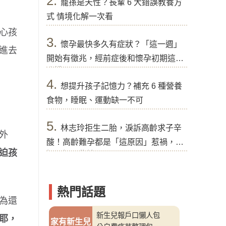
2.
寵孫是天性？長輩 6 大錯誤教養方
式 情境化解一次看
心孩
3.
懷孕最快多久有症狀？「這一週」
進去
開始有徵兆，經前症後和懷孕初期這樣
分辨
4.
想提升孩子記憶力？補充 6 種營養
食物，睡眠、運動缺一不可
5.
林志玲拒生二胎，淚訴高齡求子辛
外
酸！高齡難孕都是「這原因」惹禍，醫
迫孩
提醒好孕秘訣
熱門話題
為還
新生兒報戶口懶人包
耶，
家有新生兒