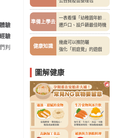
公自費疫苗整理包
一表看懂「幼稚園年齡
準備上學去
體驗
表」
遷戶口、設戶籍最佳時機
經驗
幾歲可以擦防曬
健康知識
們判
強化「前庭覺」的遊戲
圖解健康