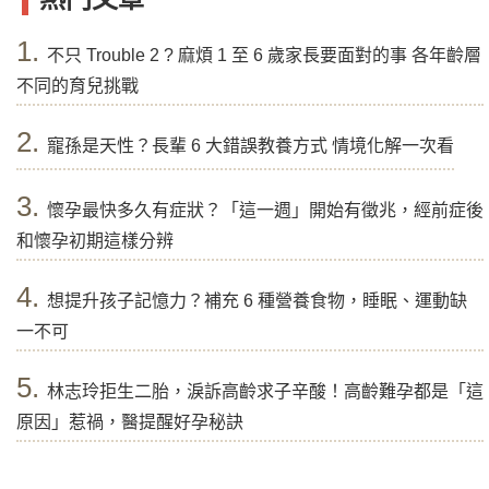
1.
不只 Trouble 2 ? 麻煩 1 至 6 歲家長要面對的事 各年齡層
不同的育兒挑戰
2.
寵孫是天性？長輩 6 大錯誤教養方式 情境化解一次看
3.
懷孕最快多久有症狀？「這一週」開始有徵兆，經前症後
和懷孕初期這樣分辨
4.
想提升孩子記憶力？補充 6 種營養食物，睡眠、運動缺
一不可
5.
林志玲拒生二胎，淚訴高齡求子辛酸！高齡難孕都是「這
原因」惹禍，醫提醒好孕秘訣