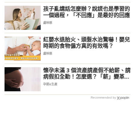
孩子亂講話怎麼辦？說謊也是學習的
一個過程，「不回應」是最好的回應
盧映慈
紅嬰水退胎火、頭髮水治驚嚇！嬰兒
時期的食物偏方真的有效嗎？
盧映慈
懷孕未滿 3 個流產請產假不給薪、請
病假扣全勤！怎麼選？「薪」變革最
快 5 月上路
孕期&生產
Recommended by