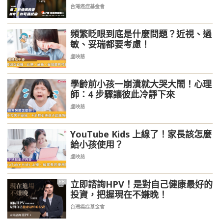
台灣癌症基金會
頻繁眨眼到底是什麼問題？近視、過
敏、妥瑞都要考慮！
盧映慈
學齡前小孩一崩潰就大哭大鬧！心理
師：4 步驟讓彼此冷靜下來
盧映慈
YouTube Kids 上線了！家長該怎麼
給小孩使用？
盧映慈
立即諮詢HPV！是對自己健康最好的
PR
投資，把握現在不嫌晚！
台灣癌症基金會