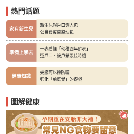
熱門話題
新生兒報戶口懶人包
家有新生兒
公自費疫苗整理包
一表看懂「幼稚園年齡表」
準備上學去
遷戶口、設戶籍最佳時機
幾歲可以擦防曬
健康知識
強化「前庭覺」的遊戲
圖解健康