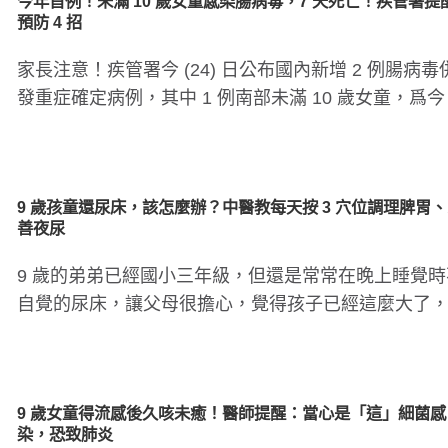
今年首例！未滿 10 歲女童感染腸病毒，7 天死亡！疾管署提
預防 4 招
家長注意！疾管署今 (24) 日公布國內新增 2 例腸病毒
發重症確定病例，其中 1 例南部未滿 10 歲女童，爲今 (
9 歲孩童還尿床，該怎麼辦？中醫教每天按 3 穴位調理脾胃
善夜尿
9 歲的弟弟已經國小三年級，但還是常常在晚上睡覺時
自覺的尿床，讓父母很擔心，覺得孩子已經這麼大了
會尿床到底該怎麼辦..
9 歲女童得流感後久咳未癒！醫師提醒：當心是「這」細菌感
染，恐致肺炎