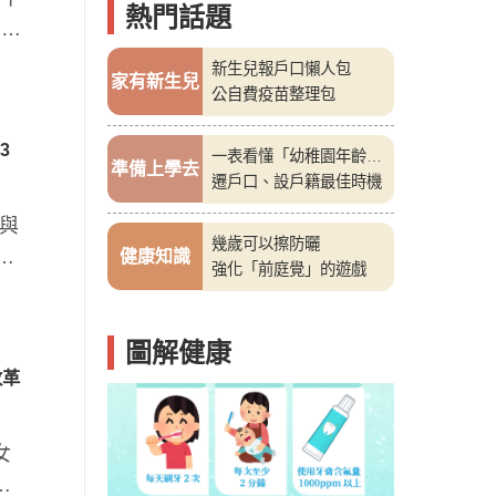
熱門話題
媽都
新生兒報戶口懶人包
家有新生兒
公自費疫苗整理包
3
一表看懂「幼稚園年齡
準備上學去
表」
遷戶口、設戶籍最佳時機
，與
幾歲可以擦防曬
等
健康知識
強化「前庭覺」的遊戲
圖解健康
改革
女
化