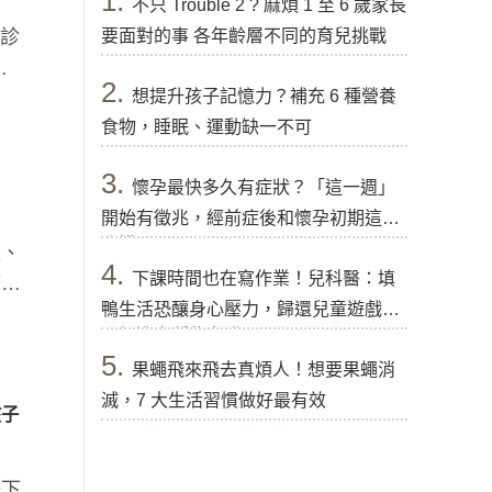
1.
不只 Trouble 2 ? 麻煩 1 至 6 歲家長
經診
要面對的事 各年齡層不同的育兒挑戰
顯
2.
想提升孩子記憶力？補充 6 種營養
食物，睡眠、運動缺一不可
3.
懷孕最快多久有症狀？「這一週」
開始有徵兆，經前症後和懷孕初期這樣
分辨
爐、
4.
下課時間也在寫作業！兒科醫：填
婦女
鴨生活恐釀身心壓力，歸還兒童遊戲權
可促進多種能力發展
5.
果蠅飛來飛去真煩人！想要果蠅消
滅，7 大生活習慣做好最有效
孩子
一下