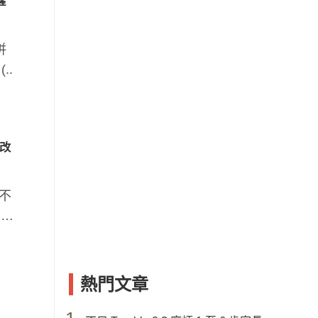
醒
併
..
、改
不
，還
熱門文章