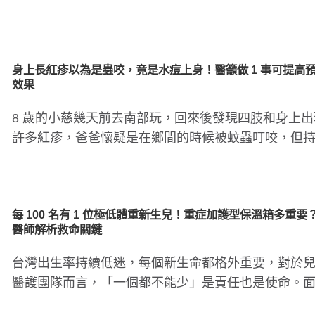
危機，社會..
孕期重在安胎非大補！常見NG食物
孩子誤吞東西好危險！
要留意
身上長紅疹以為是蟲咬，竟是水痘上身！醫籲做 1 事可提高
效果
8 歲的小慈幾天前去南部玩，回來後發現四肢和身上出
許多紅疹，爸爸懷疑是在鄉間的時候被蚊蟲叮咬，但
兩、三天了都沒有退..
每 100 名有 1 位極低體重新生兒！重症加護型保溫箱多重要
醫師解析救命關鍵
台灣出生率持續低迷，每個新生命都格外重要，對於
醫護團隊而言，「一個都不能少」是責任也是使命。
極低出生體重或合併心..