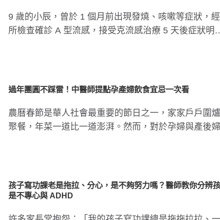
9 歲的小辰，曾於 1 個月前出現發燒、咳嗽等症狀，
所檢查確診 A 型流感，接受克流感治療 5 天後症狀明
改善，雖..
過年團圓不踩雷！中醫師提點孕產婦飲食宜忌一次看
農曆春節是華人社會最重要的節日之一，家家戶戶圍
聚餐，年菜一道比一道澎湃。然而，對於孕婦與產後
而言，過年的飲食卻暗..
孩子寫功課老是拖拉、分心，是不夠努力嗎？醫師教你分辨
是不專心與 ADHD
許多家長常抱怨：「我的孩子寫功課總是拖拖拉拉、