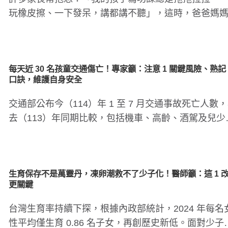
玩橡皮擦、一下發呆，講都講不聽」，這時，爸爸媽
會第一時間覺得是孩子..
每天近 30 名孩童交通傷亡！專家籲：注意 1 關鍵風險、熟記 
口訣，維護自身安全
交通部公布今（114）年 1 至 7 月交通事故死亡人數
去（113）年同期比較，包括機車、高齡、酒駕及兒少
重要指標..
生育保存不是萬靈丹，凍卵潮救不了少子化！醫師籲：這 1 
更關鍵
台灣生育率持續下探，根據內政部統計，2024 年每名
性平均僅生育 0.86 名子女，再創歷史新低。面對少子