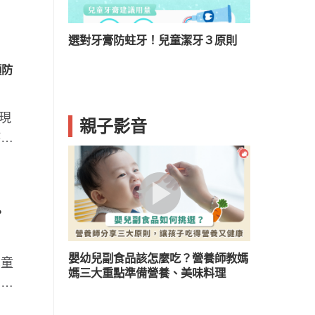
３情況要當心
選對牙膏防蛀牙！兒童潔牙３原則
腸病毒傳染
預防
現
親子影音
持續
？
嬰幼兒副食品該怎麼吃？營養師教媽
兒童
媽三大重點準備營養、美味料理
面對