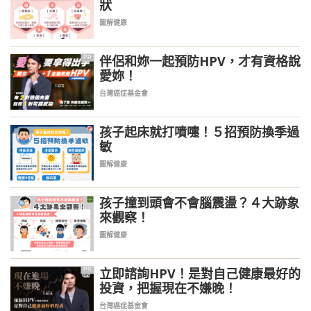
狀
圖解健康
伴侶和妳一起預防HPV，才有資格說
PR
愛妳！
台灣癌症基金會
孩子起床就打噴嚏！５招預防換季過
敏
圖解健康
孩子撞到頭會不會腦震盪？４大跡象
來觀察！
圖解健康
立即諮詢HPV！是對自己健康最好的
PR
投資，把握現在不嫌晚！
台灣癌症基金會