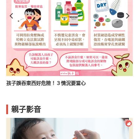
孩子誤吞東西好危險！３情況要當心
選
親子影音