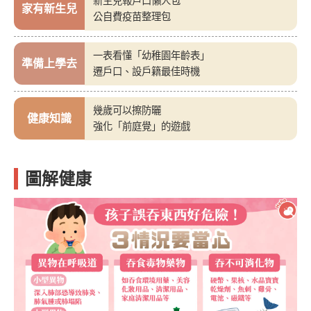
新生兒報戶口懶人包
家有新生兒
公自費疫苗整理包
一表看懂「幼稚園年齡表」
準備上學去
遷戶口、設戶籍最佳時機
幾歲可以擦防曬
健康知識
強化「前庭覺」的遊戲
圖解健康